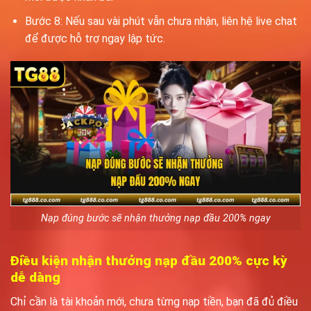
Bước 8: Nếu sau vài phút vẫn chưa nhận, liên hệ live chat
để được hỗ trợ ngay lập tức.
Nạp đúng bước sẽ nhận thưởng nạp đầu 200% ngay
Điều kiện nhận thưởng nạp đầu 200% cực kỳ
dễ dàng
Chỉ cần là tài khoản mới, chưa từng nạp tiền, bạn đã đủ điều