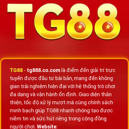
Tựa
Ngày
Game
Hot
Nhất
2026
TG88
-
tg888.co.com
là điểm đến giải trí trực
tuyến được đầu tư bài bản, mang đến không
gian trải nghiệm hiện đại với hệ thống trò chơi
đa dạng và vận hành ổn định. Giao diện thân
thiện, tốc độ xử lý mượt mà cùng chính sách
minh bạch giúp TG88 nhanh chóng tạo được
niềm tin và sức hút riêng trong cộng đồng
người chơi.
Website
: