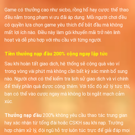
Game có thưởng cao như sicbo, rồng hổ hay cược thể thao
đều nằm trong phạm vi ưu đãi áp dụng. Mỗi người chơi đều
có quyền lựa chọn game yêu thích để bắt đầu mà không
mất lợi ích nào. Điều này làm gói khuyến mãi trở nên linh
hoạt và dễ phù hợp với nhu cầu với từng người.
Tiền thưởng nạp đầu 200% cộng ngay lập tức
Sau khi hoàn tất giao dịch, hệ thống sẽ cộng quà vào ví
trong vòng vài phút mà không cần bất kỳ xác minh bổ sung
nào. Người chơi có thể kiểm tra lịch sử giao dịch và ví chính
để thấy phần quà được cộng thêm. Với tốc độ xử lý tức thì,
bạn có thể vào cược ngay mà không lo bị ngắt mạch cảm
xúc.
Thưởng nạp đầu
200%
không yêu cầu thao tác trung gian
hay xác nhận từ tổng đài hoặc CSKH sau khi nạp. Trường
hợp chậm xử lý, đội ngũ hỗ trợ luôn túc trực để giải đáp mọi