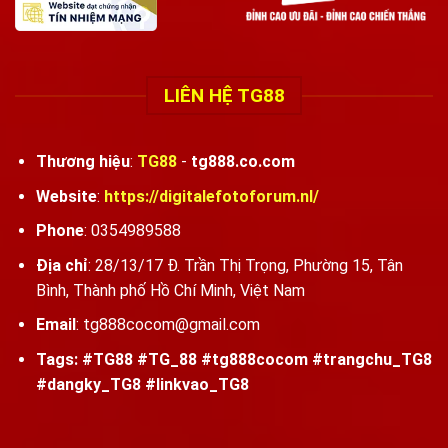
LIÊN HỆ TG88
Thương hiệu
:
TG88
-
tg888.co.com
Website
:
https://digitalefotoforum.nl/
Phone
: 0354989588
Địa chỉ
: 28/13/17 Đ. Trần Thị Trọng, Phường 15, Tân
Bình, Thành phố Hồ Chí Minh, Việt Nam
Email
:
tg888cocom@gmail.com
Tags: #TG88 #TG_88 #tg888cocom #trangchu_TG8
#dangky_TG8 #linkvao_TG8