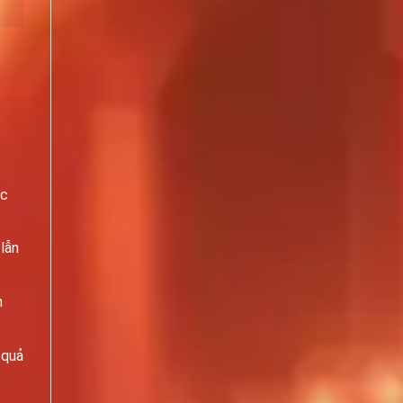
ợc
lẫn
n
 quả