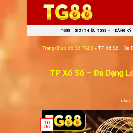
Bỏ
qua
nội
dung
TG88
GIỚI THIỆU TG88
ĐĂNG KÝ
Trang Chủ
»
Xổ Số TG88
»
TP Xổ Số – Đa D
TP Xổ Số – Đa Dạng L
ĐĂNG
10
Th1