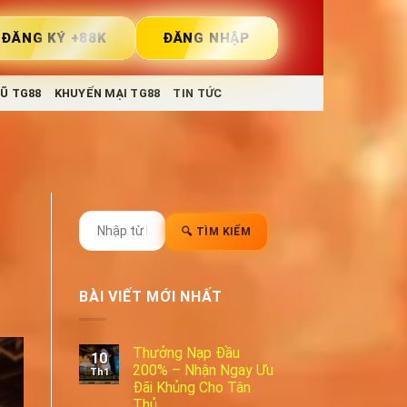
ĐĂNG KÝ +88K
ĐĂNG NHẬP
Ũ TG88
KHUYẾN MẠI TG88
TIN TỨC
G
🔍 TÌM KIẾM
BÀI VIẾT MỚI NHẤT
Thưởng Nạp Đầu
10
200% – Nhận Ngay Ưu
Th1
Đãi Khủng Cho Tân
Thủ