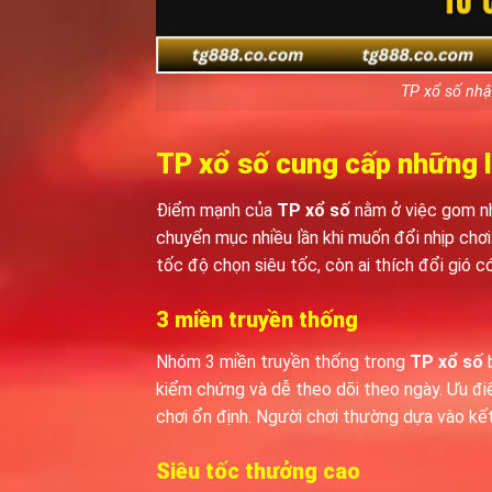
TP xổ số nhậ
TP xổ số cung cấp những 
Điểm mạnh của
TP xổ số
nằm ở việc gom nh
chuyển mục nhiều lần khi muốn đổi nhịp chơi
tốc độ chọn siêu tốc, còn ai thích đổi gió 
3 miền truyền thống
Nhóm 3 miền truyền thống trong
TP xổ số
b
kiểm chứng và dễ theo dõi theo ngày. Ưu đi
chơi ổn định. Người chơi thường dựa vào kết
Siêu tốc thưởng cao