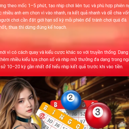
ờng theo mốc 1–5 phút, tạo nhịp chơi liên tục và phù hợp phiên 
c nhiều anh em chọn vì vào nhanh, ra kết quả nhanh và dễ chia vố
 người chơi cần đặt giới hạn số kỳ mỗi phiên để tránh chơi quá đà.
hốt, thua thì dừng đúng kế hoạch.
ới vì có cách quay và kiểu cược khác so với truyền thống. Dạng
 thêm nhiều kiểu lựa chọn số và nhịp mở thưởng đa dạng trong ng
 sử 10–20 kỳ gần nhất để hiểu nhịp kết quả trước khi vào tiền.