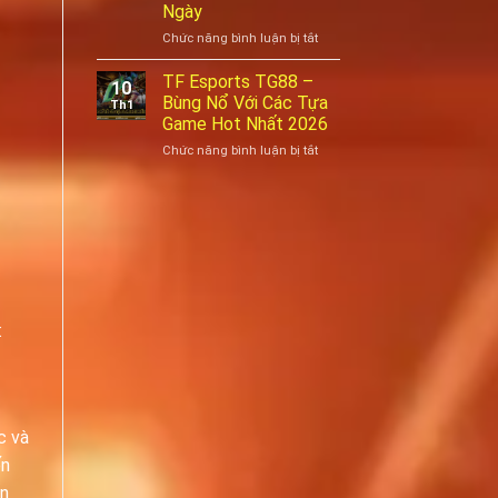
Ngày
Hấp
Biến
Dẫn
Động
ở
Chức năng bình luận bị tắt
Tức
Sảnh
Thời
Cược
TF Esports TG88 –
10
Theo
LOL
Bùng Nổ Với Các Tựa
Th1
Mỗi
Trực
Game Hot Nhất 2026
Mạng
Tuyến
Hạ
ở
Chức năng bình luận bị tắt
–
Gục
TF
Nổ
Esports
Kèo
TG88
Gắt
–
Hơn
Bùng
100
Nổ
Trận
Với
Mỗi
Các
Ngày
Tựa
:
Game
Hot
Nhất
2026
c và
ến
ốn